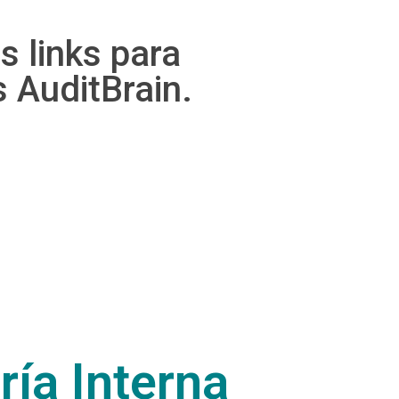
s links para
s AuditBrain.
ía Interna