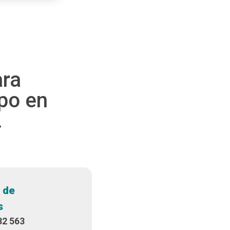
ara
po en
.
 de
s
32 563