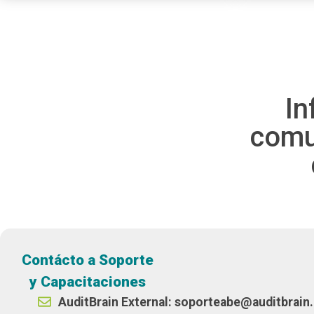
In
comu
Contácto a Soporte
y Capacitaciones
AuditBrain External: soporteabe@auditbrai