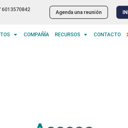
7 6013570842
Agenda una reunión
IN
CTOS
COMPAÑÍA
RECURSOS
CONTACTO