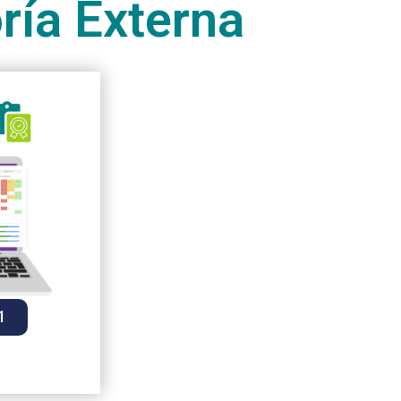
ría Externa
1