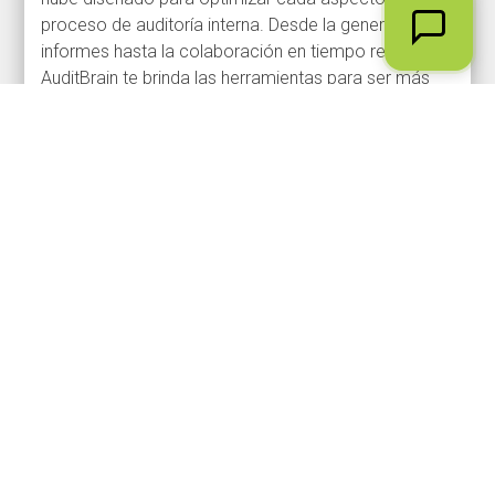
proceso de auditoría interna. Desde la generación de
informes hasta la colaboración en tiempo real,
AuditBrain te brinda las herramientas para ser más
ágil, eficiente y estratégico.
¿QUIERES
Agenda
CONOCER
tu
DEMO
MÁS
SOBRE
NUESTROS
SOFTWARE?
Empresa
Atención al