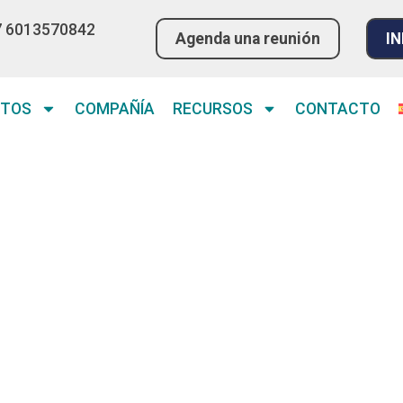
7 6013570842
Agenda una reunión
IN
CTOS
COMPAÑÍA
RECURSOS
CONTACTO