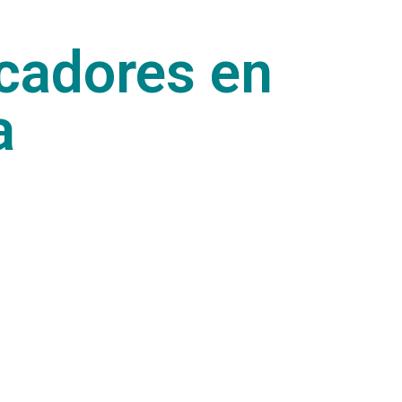
icadores en
a