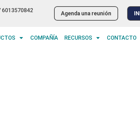
7 6013570842
Agenda una reunión
IN
UCTOS
COMPAÑÍA
RECURSOS
CONTACTO