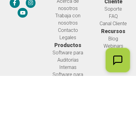
Acerca de
Cliente
nosotros
Soporte
Trabaja con
FAQ
nosotros
Canal Cliente
Contacto
Recursos
Legales
Blog
Productos
Webinars
Software para
Auditorías
Internas
Software para
Auditorías
Externas
SGC para firmas
de auditoria
NIGC1
Legales
Iniciar Sesión
© Copyright 2026 - AuditBrain Software
Gestor de Auditorías