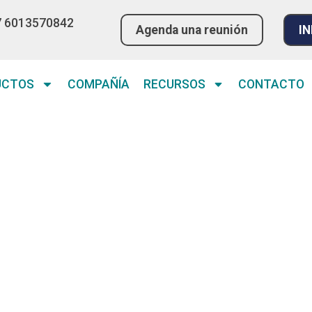
7 6013570842
Agenda una reunión
IN
UCTOS
COMPAÑÍA
RECURSOS
CONTACTO