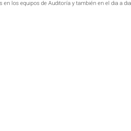
en los equipos de Auditoría y también en el dia a di
municación Asertiva teniendo
ne.
cios individuales
dores